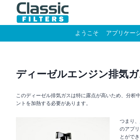
Skip
to
content
ようこそ
アプリケー
ディーゼルエンジン排気ガ
このディーゼル排気ガスは特に露点が高いため、分析
ントを加熱する必要があります。
つまり、
のアプリ
とができ