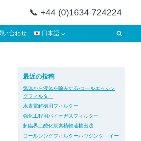
📞 +44 (0)1634 724224
問い合わせ
日本語
最近の投稿
気体から液体を除去する-コールエッシン
グフィルター
水素電解槽用フィルター
強化工程用バイオガスフィルター
超臨界二酸化炭素植物油抽出法
コールシングフィルターハウジング – イー