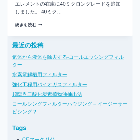
エレメントの在庫に40ミクロングレードを追加
しました。 40ミク…
新
続きを読む
40
ミ
ク
最近の投稿
ロ
ン
気体から液体を除去する-コールエッシングフィル
グ
ター
レ
ー
水素電解槽用フィルター
ド
強化工程用バイオガスフィルター
PTFE
フ
超臨界二酸化炭素植物油抽出法
ィ
コールシングフィルターハウジング – イージーサー
ル
タ
ビシング？
ー
エ
Tags
レ
メ
CEマーク (14)