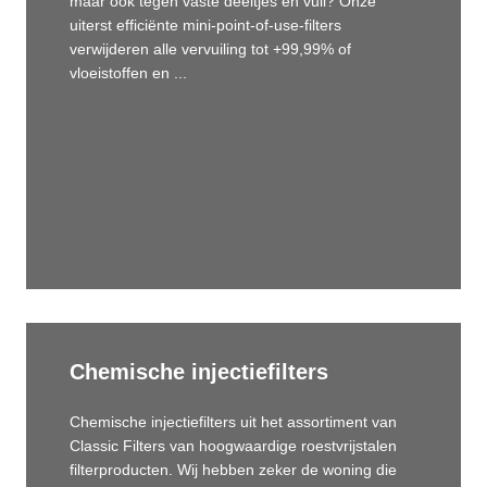
maar ook tegen vaste deeltjes en vuil? Onze
uiterst efficiënte mini-point-of-use-filters
verwijderen alle vervuiling tot +99,99% of
vloeistoffen en ...
Chemische injectiefilters
Chemische injectiefilters uit het assortiment van
Classic Filters van hoogwaardige roestvrijstalen
filterproducten. Wij hebben zeker de woning die