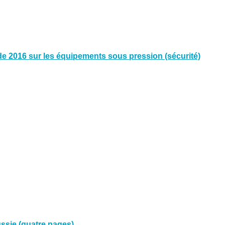
 2016 sur les équipements sous pression (sécurité)
ussie (quatre pages)