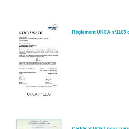
Règlement UKCA n°1105 de
UKCA n° 1105
Certificat GOST pour la R