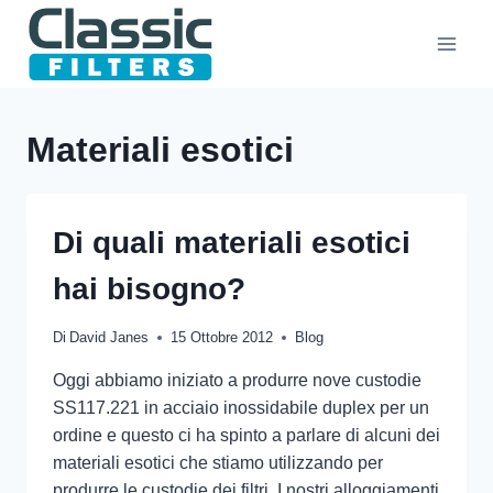
Salta
al
contenuto
Materiali esotici
Di quali materiali esotici
hai bisogno?
Di
David Janes
15 Ottobre 2012
Blog
Oggi abbiamo iniziato a produrre nove custodie
SS117.221 in acciaio inossidabile duplex per un
ordine e questo ci ha spinto a parlare di alcuni dei
materiali esotici che stiamo utilizzando per
produrre le custodie dei filtri. I nostri alloggiamenti