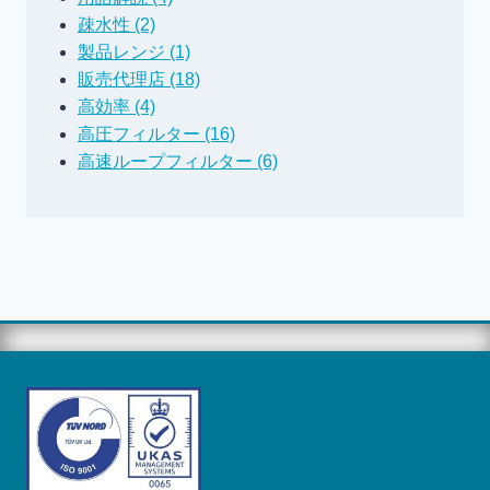
疎水性 (2)
製品レンジ (1)
販売代理店 (18)
高効率 (4)
高圧フィルター (16)
高速ループフィルター (6)