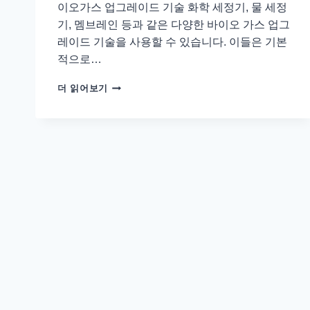
이오가스 업그레이드 기술 화학 세정기, 물 세정
기, 멤브레인 등과 같은 다양한 바이오 가스 업그
레이드 기술을 사용할 수 있습니다. 이들은 기본
적으로…
강
더 읽어보기
화
공
정
을
위
한
바
이
오
가
스
필
터