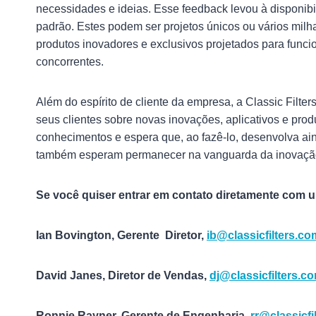
necessidades e ideias. Esse feedback levou à disponibi
padrão. Estes podem ser projetos únicos ou vários milh
produtos inovadores e exclusivos projetados para func
concorrentes.
Além do espírito de cliente da empresa, a Classic Filte
seus clientes sobre novas inovações, aplicativos e produ
conhecimentos e espera que, ao fazê-lo, desenvolva ain
também esperam permanecer na vanguarda da inovação,
Se você quiser entrar em contato diretamente com u
Ian Bovington, Gerente
Diretor,
ib@classicfilters.co
David Janes, Diretor de Vendas,
dj@classicfilters.c
Ronnie Rayner, Gerente de Engenharia,
rr@classicfi