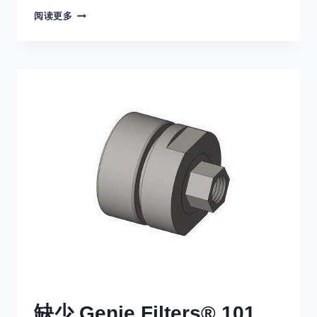
常
阅读更多
见
问
题
解
答
–
SM106
外
壳
端
口
连
接
缺少 Genie Filters® 101