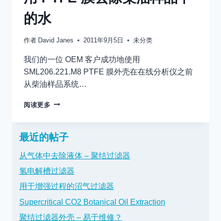
的水
作者
David Janes
2011年9月5日
未分类
我们的一位 OEM 客户成功地使用
SML206.221.M8 PTFE 膜外壳在在线分析仪之前
从柴油样品系统…
用
阅读更多
PTFE
膜
去
最近的帖子
除
柴
从气体中去除液体 – 聚结过滤器
油
氢电解槽过滤器
样
品
用于增强过程的沼气过滤器
中
的
Supercritical CO2 Botanical Oil Extraction
水
聚结过滤器外壳 – 易于维修？