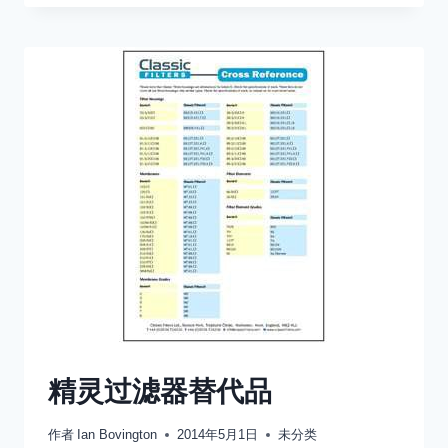
气
探
头
应
用
视
频
精灵过滤器替代品
作者
Ian Bovington
2014年5月1日
未分类