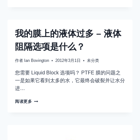
应
该
支
撑
在
我的膜上的液体过多 – 液体
一
侧
阻隔选项是什么？
还
是
两
作者
Ian Bovington
2012年3月1日
未分类
侧？
您需要 Liquid Block 选项吗？ PTFE 膜的问题之
一是如果它看到太多的水，它最终会破裂并让水分
进…
我
阅读更多
的
膜
上
的
液
体