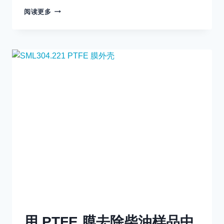
什
阅读更多
么
是
聚
四
氟
乙
烯
膜？
用 PTFE 膜去除柴油样品中