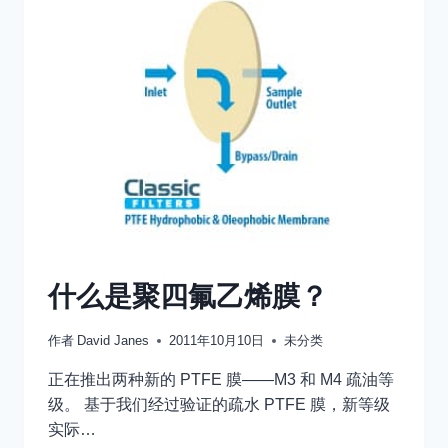
过
多
–
液
体
阻
隔
选
项
是
什
么？
什么是聚四氟乙烯膜？
作者
David Janes
2011年10月10日
未分类
正在推出两种新的 PTFE 膜——M3 和 M4 疏油等
级。 基于我们经过验证的疏水 PTFE 膜，新等级
实际…