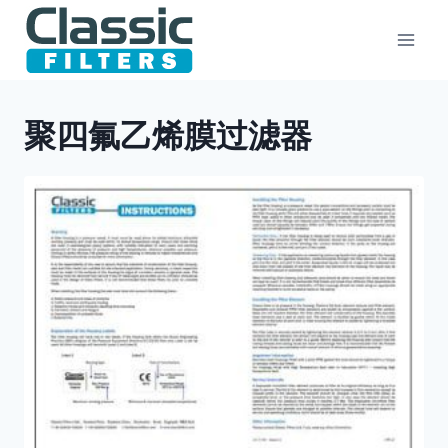
跳
到
内
容
聚四氟乙烯膜过滤器