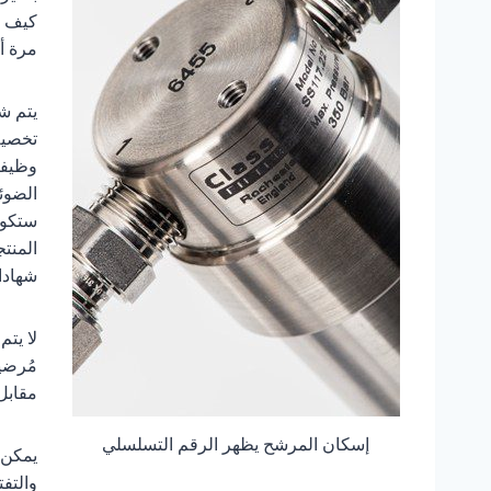
كيف ن
مرة أ
يتم شر
تخصيص
وظيفة
المنت
شهادا
لا يتم
مُرضي
مقابل
إسكان المرشح يظهر الرقم التسلسلي
يمكن 
والتف