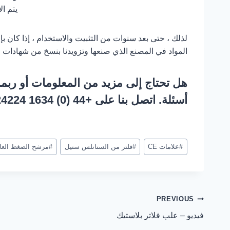
يتم ال
لذلك ، حتى بعد سنوات من التثبيت والاستخدام ، إذا كان ب
المواد في المصنع الذي صنعها وتزويدنا بنسخ من شهادات ال
هل تحتاج إلى مزيد من المعلومات أو ربم
أسئلة. اتصل بنا على +44 (0) 1634 724224 أو راسلنا على
نشر
#
علامات CE
#
فلتر من الستانلس ستيل
#
مرشح الضغط العا
العلامات:
تصفّح
PREVIOUS
فيديو – علب فلاتر بلاستيك
المقالات