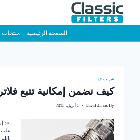
Ski
t
conten
الصفحة الرئيسية
منتجات
غير مصنف
كيف نضمن إمكانية تتبع فلاتر 
By
David Janes
3 أبريل، 2013
تعد إم
علب ف
بالليز