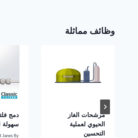
وظائف مماثلة
مرشحات الغاز
دمج فلت
الحيوي لعملية
سهولة ا
التحسين
d Janes
By