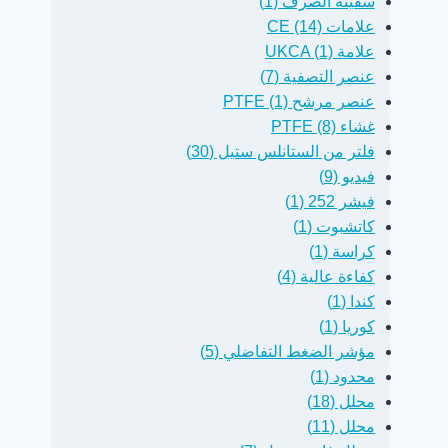
سفينة الصرف (1)
علامات CE (14)
علامة UKCA (1)
عنصر التصفية (7)
عنصر مرشح PTFE (1)
غشاء PTFE (8)
فلتر من الستانلس ستيل (30)
فيديو (9)
فيشر 252 (1)
كاتشبوت (1)
كراسة (1)
كفاءة عالية (4)
كندا (1)
كوريا (1)
مؤشر الضغط التفاضلي (5)
ما هي ماركة UKCA
مرشحات لوحد
محدود (1)
الجديدة؟
طاقة خلايا الوق
محلل (18)
محلل (11)
David Janes
By
David Janes
By