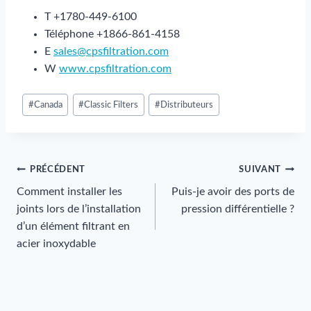
T +1780-449-6100
Téléphone +1866-861-4158
E
sales@cpsfiltration.com
W
www.cpsfiltration.com
Post
#
Canada
#
Classic Filters
#
Distributeurs
Tags
:
Navigation
PRÉCÉDENT
SUIVANT
Comment installer les
Puis-je avoir des ports de
de
joints lors de l’installation
pression différentielle ?
d’un élément filtrant en
l’article
acier inoxydable