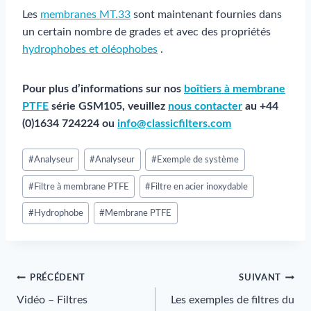
Les
membranes MT.33
sont maintenant fournies dans
un certain nombre de grades et avec des propriétés
hydrophobes et oléophobes
.
Pour plus d’informations sur nos
boîtiers à membrane
PTFE
série GSM105, veuillez
nous contacter
au +44
(0)1634 724224 ou
info@classicfilters.com
Post
#
Analyseur
#
Analyseur
#
Exemple de système
Tags
:
#
Filtre à membrane PTFE
#
Filtre en acier inoxydable
#
Hydrophobe
#
Membrane PTFE
Navigation
PRÉCÉDENT
SUIVANT
Vidéo – Filtres
Les exemples de filtres du