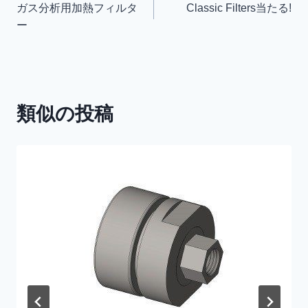
ガス分析用加熱フィルタ
Classic Filters当たる!
稿
る
ー
ナ
ビ
ゲ
類似の投稿
ー
シ
ョ
ン