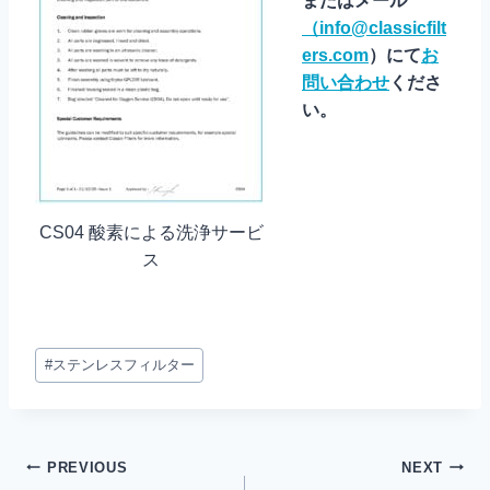
またはメール
（
info@classicfilt
ers.com
）にて
お
問い合わせ
くださ
い。
CS04 酸素による洗浄サービ
ス
タ
#
ステンレスフィルター
グ
を
投
稿
投
PREVIOUS
NEXT
す