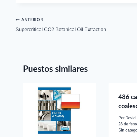
puesto:
Navegación
ANTERIOR
Supercritical CO2 Botanical Oil Extraction
de
entradas
Puestos similares
486 ca
coales
Por
David
28 de febr
Sin catego