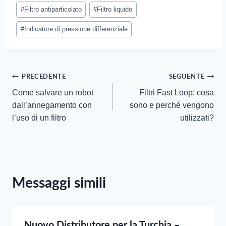
#
Filtro antiparticolato
#
Filtro liquido
#
Indicatore di pressione differenziale
Navigazione
PRECEDENTE
SEGUENTE
Come salvare un robot
Filtri Fast Loop: cosa
articoli
dall’annegamento con
sono e perché vengono
l’uso di un filtro
utilizzati?
Messaggi simili
Nuovo Distributore per la Turchia –