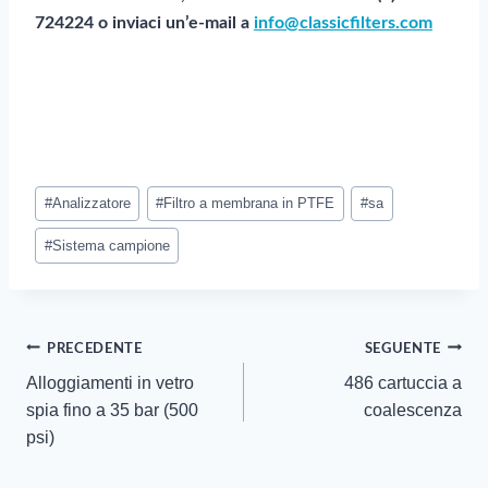
724224 o inviaci un’e-mail a
info@classicfilters.com
Tag
#
Analizzatore
#
Filtro a membrana in PTFE
#
sa
post:
#
Sistema campione
Navigazione
PRECEDENTE
SEGUENTE
Alloggiamenti in vetro
486 cartuccia a
articoli
spia fino a 35 bar (500
coalescenza
psi)