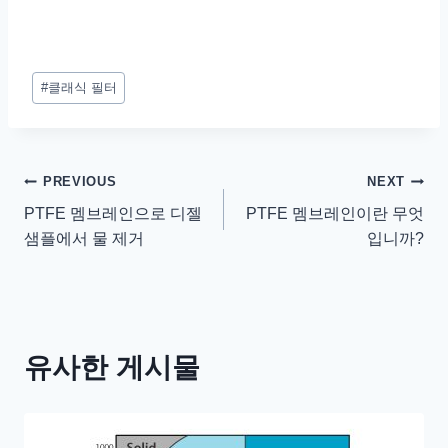
게
#
클래식 필터
시
물
태
그:
글
PREVIOUS
NEXT
PTFE 멤브레인으로 디젤
PTFE 멤브레인이란 무엇
내
샘플에서 물 제거
입니까?
비
게
이
유사한 게시물
션