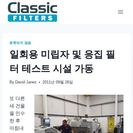
Skip
to
content
분류되지 않음
일회용 미립자 및 응집 필
터 테스트 시설 가동
By
David Janes
2011년 09월 26일
또 다른
새 건물
을 인수
한 후
마침내