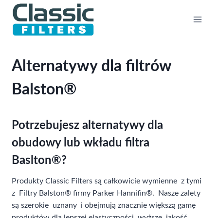
Przejdź
do
treści
Alternatywy dla filtrów
Balston®
Potrzebujesz alternatywy dla
obudowy lub wkładu filtra
Baslton®?
Produkty Classic Filters są całkowicie wymienne z tymi
z Filtry Balston® firmy Parker Hannifin®. Nasze zalety
są szerokie uznany i obejmują znacznie większą gamę
produktów dla lepszej elastyczności, wyższe jakość