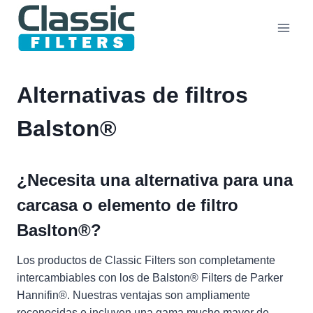
Saltar
al
contenido
Alternativas de filtros
Balston®
¿Necesita una alternativa para una
carcasa o elemento de filtro
Baslton®?
Los productos de Classic Filters son completamente
intercambiables con los de Balston® Filters de Parker
Hannifin®. Nuestras ventajas son ampliamente
reconocidas e incluyen una gama mucho mayor de