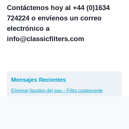
Contáctenos hoy al +44 (0)1634
724224 o envíenos un correo
electrónico a
info@classicfilters.com
Mensajes Recientes
Eliminar líquidos del gas – Filtro coalescente
Filtros para electrolizadores de hidrógeno
Filtros de biogás para el proceso de mejora
Supercritical CO2 Botanical Oil Extraction
Carcasa del filtro coalescente – ¿Fácil