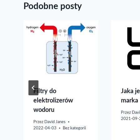
Podobne posty
Filtry do
Jaka j
–
elektrolizerów
marka
wodoru
Przez
Davi
2021-09-
Przez
David Janes
2022-04-03
Bez kategorii