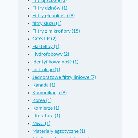
Filtruj szkołę (3)
Filtry dżinów (1)
Filtry głębokości (8)
filtry śluzu (1)
Filtry z mikrofibry (15)
GOST R (2)
Hastelloy (1)
Hydrofobowy (2)
identyfikowalność (1)
instrukcje (1)
Jednorazowe filtry liniowe (7)
Kanada (1)
Filtry do modułów
Instrukcje
Komunikacja (8)
zasilania ogniw
dotyczące
Korea (1)
paliwowych
obudowy filt
Kołnierze (1)
Literatura (1)
Przez
David Janes
Przez
Ian Bovington
M&C (1)
2021-09-20
Bez kategorii
2017-03-01
Bez 
Materiały egzotyczne (1)