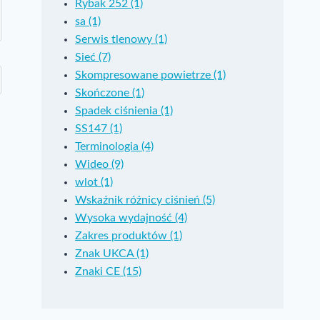
Rybak 252 (1)
sa (1)
Serwis tlenowy (1)
Sieć (7)
Skompresowane powietrze (1)
Skończone (1)
Spadek ciśnienia (1)
SS147 (1)
Terminologia (4)
Wideo (9)
wlot (1)
Wskaźnik różnicy ciśnień (5)
Wysoka wydajność (4)
Zakres produktów (1)
Znak UKCA (1)
Znaki CE (15)