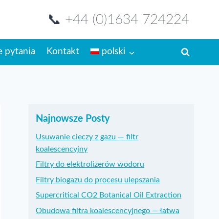
📞 +44 (0)1634 724224
 pytania
Kontakt
polski
Najnowsze Posty
Usuwanie cieczy z gazu — filtr
koalescencyjny
Filtry do elektrolizerów wodoru
Filtry biogazu do procesu ulepszania
Supercritical CO2 Botanical Oil Extraction
Obudowa filtra koalescencyjnego — łatwa