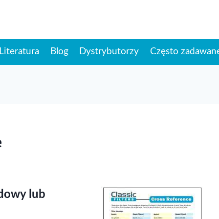
Literatura
Blog
Dystrybutorzy
Często zadawane
e
udowy lub