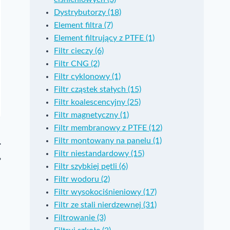
Dystrybutorzy (18)
Element filtra (7)
Element filtrujący z PTFE (1)
Filtr cieczy (6)
Filtr CNG (2)
Filtr cyklonowy (1)
Filtr cząstek stałych (15)
Filtr koalescencyjny (25)
Filtr magnetyczny (1)
Filtr membranowy z PTFE (12)
Filtr montowany na panelu (1)
Filtr niestandardowy (15)
?
Filtr szybkiej pętli (6)
Filtr wodoru (2)
Filtr wysokociśnieniowy (17)
Filtr ze stali nierdzewnej (31)
Filtrowanie (3)