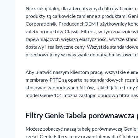
Nie szukaj dalej, dla alternatywnych filtrów Genie, ni
produkty są całkowicie zamienne z produktami Geni
Corporation®. Producenci OEM i użytkownicy koń
zalety produktów Classic Filters , w tym znacznie
zapewniających większą elastyczność, wyższe standa
dostawy i realistyczne ceny. Wszystkie standardowe
przechowujemy w magazynie do natychmiastowej d
Aby ułatwić naszym klientom pracę, wszystkie elemen
membrany PTFE są oparte na standardowych rozmia
stosować w obudowach filtrów, takich jak te firmy 
model Genie 101 można zastąpić obudową filtra n
Filtry Genie Tabela porównawcza
Możesz zobaczyć naszą tabelę porównawczą Genie
części Genie Filters, a my przygotujemy dla Ciebie o