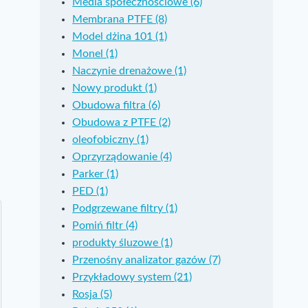
Media społecznościowe (6)
Membrana PTFE (8)
Model dżina 101 (1)
Monel (1)
Naczynie drenażowe (1)
Nowy produkt (1)
Obudowa filtra (6)
Obudowa z PTFE (2)
oleofobiczny (1)
Oprzyrządowanie (4)
Parker (1)
PED (1)
Podgrzewane filtry (1)
Pomiń filtr (4)
produkty śluzowe (1)
Przenośny analizator gazów (7)
Przykładowy system (21)
Rosja (5)