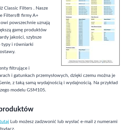
ż Classic Filters . Nasze
e Filters® firmy A+
cowi powszechnie uznają
 większą gamę produktów
rdy jakości, szybsze
 typy i równiarki
ostawy.
ty filtrujące i
rach i gatunkach przemysłowych, dzięki czemu można je
Genie, z taką samą wydajnością i wydajnością. Na przykład
aszego modelu GSM105.
 produktów
tutaj
Lub możesz zadzwonić lub wysłać e-mail z numerami
dsyłacz.