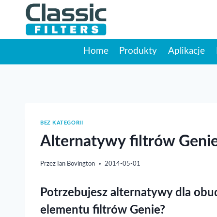
Przejdź
do
treści
Home
Produkty
Aplikacje
BEZ KATEGORII
Alternatywy filtrów Geni
Przez
Ian Bovington
2014-05-01
Potrzebujesz alternatywy dla ob
elementu filtrów Genie?