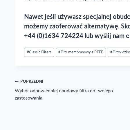
Nawet jeśli używasz specjalnej obudo
możemy zaoferować alternatywę.
Sko
+44 (0)1634 724224 lub wyślij nam e
Post
#
Classic Filters
#
Filtr membranowy z PTFE
#
Filtry dżi
Tags:
Nawigacja
POPRZEDNI
Wybór odpowiedniej obudowy filtra do twojego
wpisu
zastosowania