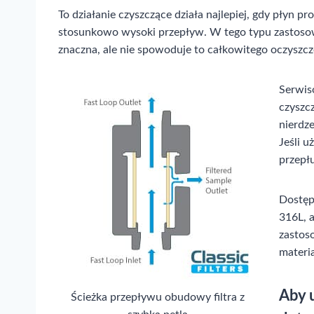
To działanie czyszczące działa najlepiej, gdy płyn 
stosunkowo wysoki przepływ. W tego typu zastosow
znaczna, ale nie spowoduje to całkowitego oczyszc
Serwis
czyszcz
nierdz
Jeśli 
przepł
Dostęp
316L, 
zastos
materia
Aby 
Ścieżka przepływu obudowy filtra z