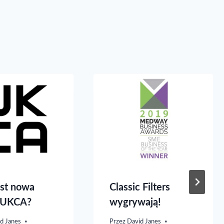
est nowa
Classic Filters
 UKCA?
wygrywają!
d Janes
Przez
David Janes