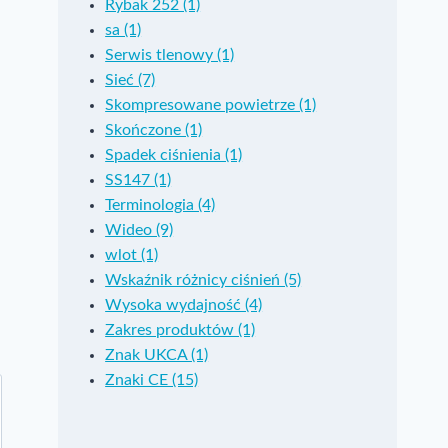
Rybak 252 (1)
Przez
David Janes
Przez
Ian Bovington
sa (1)
2021-09-20
Bez kategorii
2017-03-01
Bez 
Serwis tlenowy (1)
Sieć (7)
Skompresowane powietrze (1)
Skończone (1)
Spadek ciśnienia (1)
SS147 (1)
Terminologia (4)
Wideo (9)
wlot (1)
Wskaźnik różnicy ciśnień (5)
Wysoka wydajność (4)
Zakres produktów (1)
Znak UKCA (1)
Znaki CE (15)