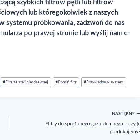
zącą szybkich filtrów pętli lub filtrów
ściowych lub któregokolwiek z naszych
rów systemu próbkowania, zadzwoń do nas
mularza po prawej stronie lub wyślij nam e-
#
Filtr ze stali nierdzewnej
#
Pomiń filtr
#
Przykładowy system
NASTĘPNY
i
Filtry do sprężonego gazu ziemnego – czy j
produkujemy