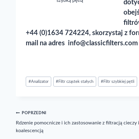
szybką pętlą
dotyc
obej
filt
+44 (0)1634 724224, skorzystaj z for
mail na adres
info@classicfilters.com
Post
#
Analizator
#
Filtr cząstek stałych
#
Filtr szybkiej pętli
Tags:
Nawigacja
POPRZEDNI
Rdzenie pomocnicze i ich zastosowanie z filtracją cieczy 
wpisu
koalescencją