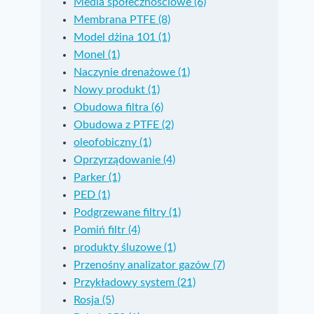
Media społecznościowe (6)
Membrana PTFE (8)
Model dżina 101 (1)
Monel (1)
Naczynie drenażowe (1)
Nowy produkt (1)
Obudowa filtra (6)
Obudowa z PTFE (2)
oleofobiczny (1)
Oprzyrządowanie (4)
Parker (1)
PED (1)
Podgrzewane filtry (1)
Pomiń filtr (4)
produkty śluzowe (1)
Filtry do modułów
Instrukcje
Przenośny analizator gazów (7)
Przykładowy system (21)
zasilania ogniw
dotyczące
Rosja (5)
paliwowych
obudowy filt