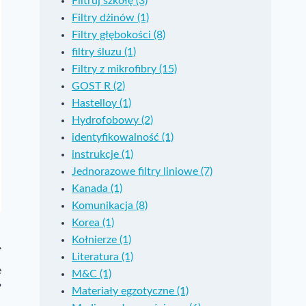
Filtruj szkołę (3)
Filtry dżinów (1)
Filtry głębokości (8)
filtry śluzu (1)
Filtry z mikrofibry (15)
GOST R (2)
Hastelloy (1)
Hydrofobowy (2)
identyfikowalność (1)
instrukcje (1)
Jednorazowe filtry liniowe (7)
Kanada (1)
Komunikacja (8)
Korea (1)
Kołnierze (1)
Literatura (1)
e
M&C (1)
?
Materiały egzotyczne (1)