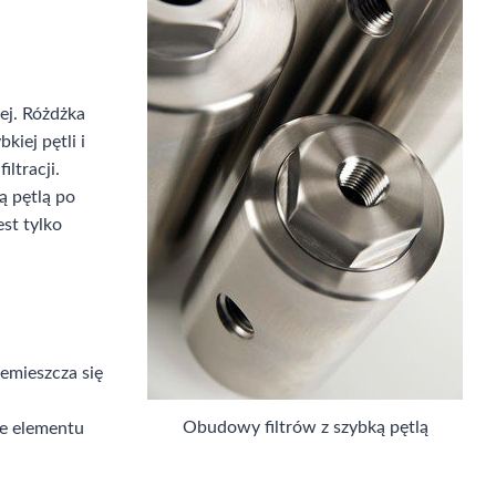
ej. Różdżka
iej pętli i
iltracji.
ą pętlą po
est tylko
zemieszcza się
Obudowy filtrów z szybką pętlą
ze elementu