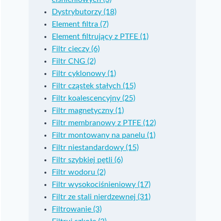
Dystrybutorzy (18)
Element filtra (7)
Element filtrujący z PTFE (1)
Filtr cieczy (6)
Filtr CNG (2)
Filtr cyklonowy (1)
Filtr cząstek stałych (15)
Filtr koalescencyjny (25)
Filtr magnetyczny (1)
Filtr membranowy z PTFE (12)
Filtr montowany na panelu (1)
Filtr niestandardowy (15)
Filtr szybkiej pętli (6)
Filtr wodoru (2)
Filtr wysokociśnieniowy (17)
Filtr ze stali nierdzewnej (31)
Filtrowanie (3)