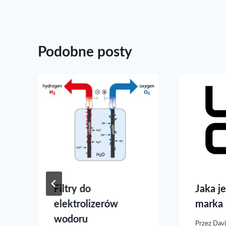
Podobne posty
Filtry do
Jaka j
–
elektrolizerów
marka
wodoru
Przez
Davi