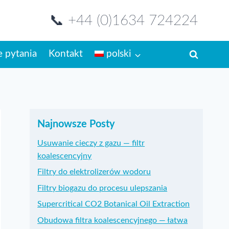
📞 +44 (0)1634 724224
 pytania
Kontakt
polski
Najnowsze Posty
Usuwanie cieczy z gazu — filtr
koalescencyjny
Filtry do elektrolizerów wodoru
Filtry biogazu do procesu ulepszania
Supercritical CO2 Botanical Oil Extraction
Obudowa filtra koalescencyjnego — łatwa