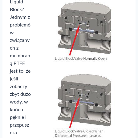
Liquid
Block?
Jednym z
problemó
w
związany
ch z
membran
ą PTFE
jest to, że
jeśli
zobaczy
zbyt dużo
wody, w
końcu
pęknie i
przepusz
cza