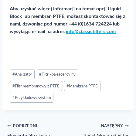
Aby uzyskać więcej informacji na temat opcji Liquid
Block lub membran PTFE, możesz skontaktować się z
nami, dzwoniąc pod numer +44 (0)1634 724224 lub
wysyłając e-mail na adres
info@classicfilters.com
Post
#
Analizator
#
Filtr koalescencyjny
Tags:
#
Filtr membranowy z PTFE
#
Membrana PTFE
#
Przykładowy system
Nawigacja
POPRZEDNI
NASTĘPNY
Elementy filtrujące z
Panel Mounted Filter