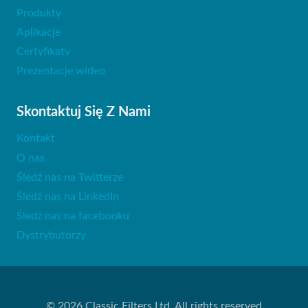
Produkty
Aplikacje
Certyfikaty
Prezentacje wideo
Skontaktuj Się Z Nami
Kontakt
O nas
Śledź nas na Twitterze
Śledź nas na LinkedIn
Śledź nas na facebooku
Dystrybutorzy
© 2026 Classic Filters Ltd. All rights reserved