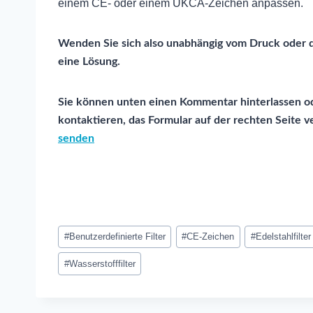
einem CE- oder einem UKCA-Zeichen anpassen.
Wenden Sie sich also unabhängig vom Druck oder d
eine Lösung.
Sie können unten einen Kommentar hinterlassen od
kontaktieren, das Formular auf der rechten Seite 
senden
Post
#
Benutzerdefinierte Filter
#
CE-Zeichen
#
Edelstahlfilter
Tags:
#
Wasserstofffilter