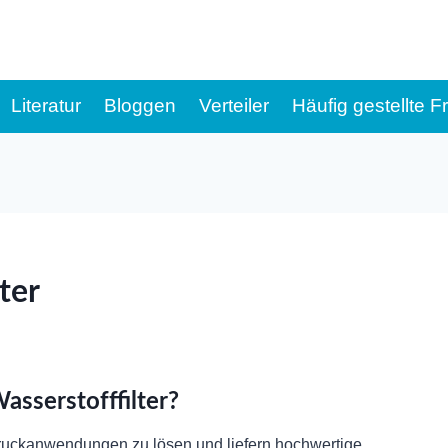
Literatur
Bloggen
Verteiler
Häufig gestellte 
ter
sserstofffilter?
hdruckanwendungen zu lösen und liefern hochwertige