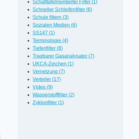
Schalttafelmontierter Filter (1)
Filter für
Schneller Schleifenfilter (6)
Brennstoffzellen-
Schule filtern (3)
Leistungsmodule
Sozialen Medien (6)
SS147 (1)
Von
David Janes
Terminologie (4)
20. September 2021
Blog
Tiefenfilter (8)
Tragbarer Gasanalysator (7)
UKCA-Zeichen (1)
Vernetzung (7)
Verteiler (17)
Video (9)
Wasserstofffilter (2)
Zyklonfilter (1)