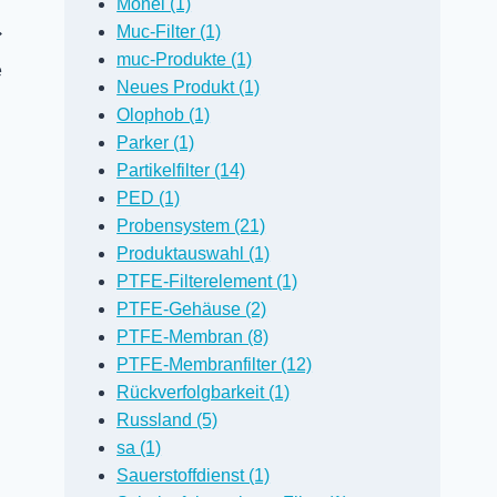
Monel (1)
Muc-Filter (1)
muc-Produkte (1)
e
Neues Produkt (1)
Olophob (1)
Parker (1)
Partikelfilter (14)
PED (1)
Probensystem (21)
Produktauswahl (1)
PTFE-Filterelement (1)
PTFE-Gehäuse (2)
Alternativen
PTFE-Membran (8)
Franke-Filter
PTFE-Membranfilter (12)
Von
David Janes
Rückverfolgbarkeit (1)
15. August 2021
Russland (5)
sa (1)
Sauerstoffdienst (1)