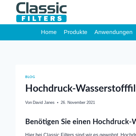
Zum
Inhalt
springen
Home
Produkte
Anwendungen
BLOG
Hochdruck-Wasserstofffil
Von
David Janes
26. November 2021
Benötigen Sie einen Hochdruck-Wa
Hier bei Classic Filters sind wir es gewohnt, Hoc