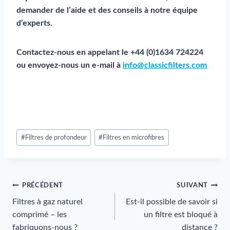
demander de l’aide et des conseils à notre équipe
d’experts.
Contactez-nous en appelant le +44 (0)1634 724224
ou envoyez-nous un e-mail à
info@classicfilters.com
Post
#
Filtres de profondeur
#
Filtres en microfibres
Tags
:
Navigation
PRÉCÉDENT
SUIVANT
Filtres à gaz naturel
Est-il possible de savoir si
de
comprimé – les
un filtre est bloqué à
fabriquons-nous ?
distance ?