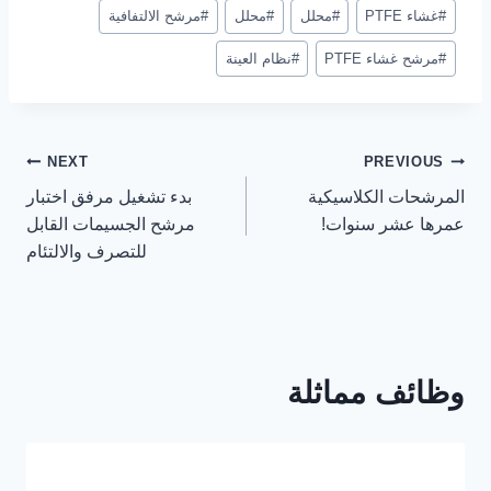
نشر
#
غشاء PTFE
#
محلل
#
محلل
#
مرشح الالتفافية
العلامات:
#
مرشح غشاء PTFE
#
نظام العينة
تصفّح
NEXT
PREVIOUS
المرشحات الكلاسيكية
بدء تشغيل مرفق اختبار
المقالات
عمرها عشر سنوات!
مرشح الجسيمات القابل
للتصرف والالتئام
وظائف مماثلة