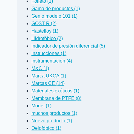
Folleto (1)
Gama de productos (1)
Genio modelo 101 (1)
GOST R (2)
Hastelloy (1)
Hidrofóbico (2)
Indicador de presión diferencial (5)
Instrucciones (1)
Instrumentación (4)
M&C (1)
Alternativas a los
Elementos
Marca UKCA (1)
filtros M&C
filtrantes de
Marcas CE (14)
ácido para S
Materiales exóticos (1)
Por
Ian Bovington
1 de marzo de 2017
Membrana de PTFE (8)
Por
David Janes
Sin categorizar
Monel (1)
4 de febrero de 201
Sin categorizar
muchos productos (1)
Nuevo producto (1)
Oelofóbico (1)