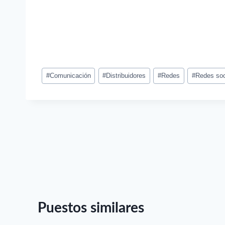
Etiquetas
#
Comunicación
#
Distribuidores
#
Redes
#
Redes soc
del
puesto:
Navegación
de
entradas
Puestos similares