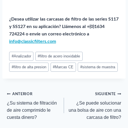
¿Desea utilizar las carcasas de filtro de las series S117
y SS127 en su aplicación? Llámenos al +(0)1634
724224 o envíe un correo electrónico a
info@classicfilters.com
Etiquetas
#
Analizador
#
filtro de acero inoxidable
del
puesto:
#
filtro de alta presion
#
Marcas CE
#
sistema de muestra
Navegación
ANTERIOR
SIGUIENTE
¿Su sistema de filtración
¿Se puede solucionar
de
de aire comprimido le
una bolsa de aire con una
cuesta dinero?
carcasa de filtro?
entradas