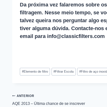
Da próxima vez falaremos sobre os 
filtragem. Nesse meio tempo, se v
talvez queira nos perguntar algo e
tiver alguma dúvida. Contacte-nos
email para
info@classicfilters.com
Etiquetas
#
Elemento de filtro
#
Filtrar Escola
#
Filtro de aço inoxi
postais:
Navegação
ANTERIOR
AQE 2013 – Última chance de se inscrever