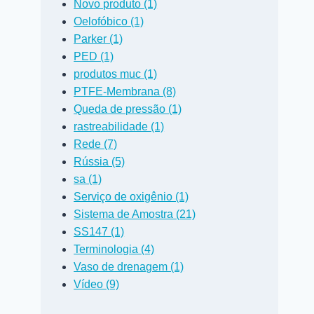
Novo produto (1)
Oelofóbico (1)
Parker (1)
PED (1)
produtos muc (1)
PTFE-Membrana (8)
Queda de pressão (1)
rastreabilidade (1)
Rede (7)
Rússia (5)
sa (1)
Serviço de oxigênio (1)
Sistema de Amostra (21)
SS147 (1)
Terminologia (4)
Vaso de drenagem (1)
Três novos
Brava Bear 
Vídeo (9)
centros de
Novo Distri
usinagem CNC
para nossos