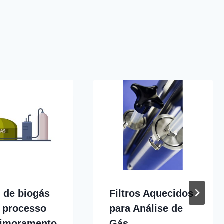
s de biogás
Filtros Aquecidos
o processo
para Análise de
rimoramento
Gás