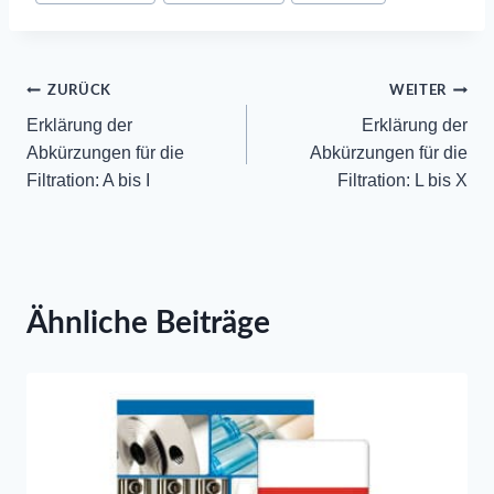
Tags:
Beitrags-
ZURÜCK
WEITER
Erklärung der
Erklärung der
Navigation
Abkürzungen für die
Abkürzungen für die
Filtration: A bis I
Filtration: L bis X
Ähnliche Beiträge