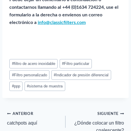
contactarnos llamando al +44 (0)1634 724224, use el
formulario a la derecha o envíenos un correo
electrónico a
info@classicfilters.com
Etiquetas
#
filtro de acero inoxidable
#
Filtro particular
del
puesto:
#
Filtro personalizado
#
Indicador de presión diferencial
#
ppp
#
sistema de muestra
Navegación
ANTERIOR
SIGUIENTE
catchpots aquí
¿Dónde colocar un filtro
de
coalescente?