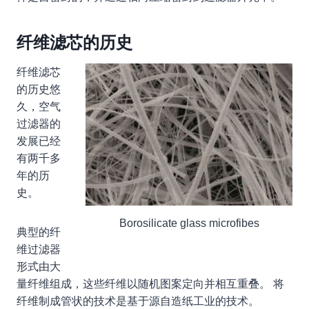
纤维滤芯的历史
纤维滤芯
的历史悠
久，空气
过滤器的
发展已经
有两千多
年的历
史。
Borosilicate glass microfibes
典型的纤
维过滤器
形式由大
量纤维组成，这些纤维以随机图案定向并相互重叠。 将
纤维制成管状的技术是基于源自造纸工业的技术。