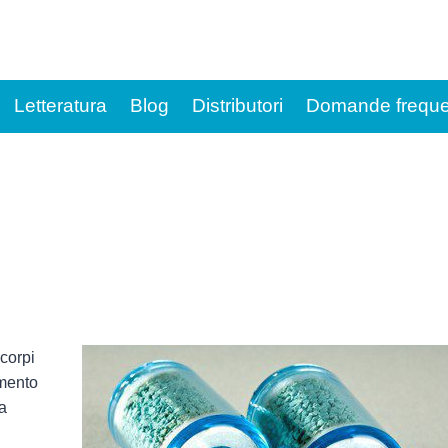
Letteratura
Blog
Distributori
Domande freque
 corpi
imento
ta