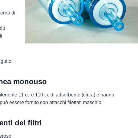
terno di
più
di
guito.
linea monouso
tenente 11 cc e 110 cc di adsorbente (circa) e hanno
può essere fornito con attacchi filettati maschio.
ti dei filtri
erosol