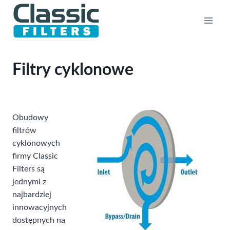
Przejdź
do
treści
Filtry cyklonowe
Obudowy
filtrów
cyklonowych
firmy Classic
Filters są
jednymi z
najbardziej
innowacyjnych
dostępnych na