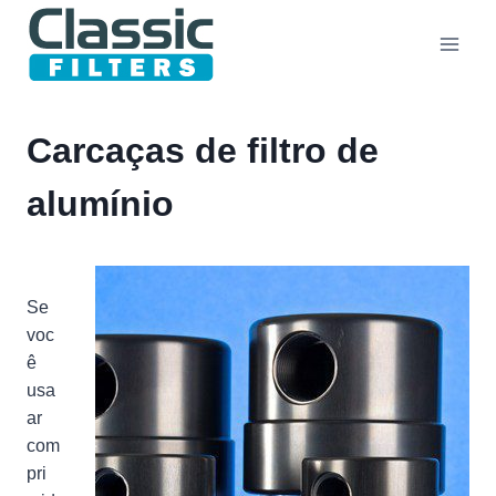
Pular
para
o
Conteúdo
Carcaças de filtro de
alumínio
Se
voc
ê
usa
ar
com
pri