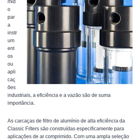
mid
o
par
a
instr
um
ent
os
ou
apli
caç
ões
industriais, a eficiência e a vazão são de suma
importância.
As carcaças de filtro de alumínio de alta eficiência da
Classic Filters são construídas especificamente para
aplicações de ar comprimido. Com uma ampla seleção